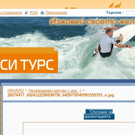
а страниците
RSS
Принтиране
Търсене :
НАЧАЛО
>
Незабравими мигове с вас ;)
>
28276477_2024122290938750_6459770542991555793_n.jpg
Спускане на
презентацията.