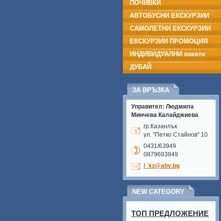
ПОЧИВКИ
АВТОБУСНИ ЕКСКУРЗИИ
САМОЛЕТНИ ЕКСКУРЗИИ
ЕКСКУРЗИИ ПРОМОЦИЯ
ИНДИВИДУАЛНИ пакети
ДУБАЙ
ЗА ВРЪЗКА
Управител: Людмила
Минчева Калайджиева
гр.Казанлък
ул. "Петко Стайнов" 10
0431/63949
0879693949
l_kz@abv
.bg
NEW CATEGORY
ТОП ПРЕДЛОЖЕНИЕ