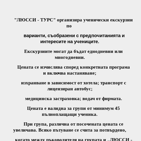
"ЛЮССИ - ТУРС" организира ученически екскурзии
по
варианти, съобразени с предпочитанията и
интересите на учениците.
Екскурзиите могат да бъдат еднодневни или
многодневни.
Цената се изчислява според конкретната програма
и
включва
настаняване;
изхранване в зависимост от хотела; транспорт с
лицензиран автобус;
медицинска застраховка; водач от фирмата.
Цената е валидна за групи от минимум 45
пълноплащащи ученика.
При група, различна от посочената цената се
увеличава. Всяко пътуване се счита за потвърдено,
когато между ръководителя на групата и „ЛЮССИ -