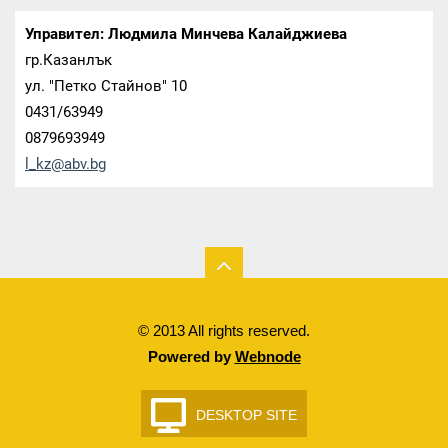
Управител: Людмила Минчева Калайджиева
гр.Казанлък
ул. "Петко Стайнов" 10
0431/63949
0879693949
l_kz@abv
.bg
© 2013 All rights reserved.
Powered by
Webnode
DESKTOP SITE