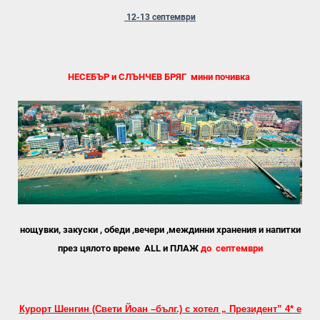
12-13 септември
НЕСЕБЪР и СЛЪНЧЕВ БРЯГ мини почивка
нощувки, закуски , обеди ,вечери ,междинни хранения и напитки
през цялото време ALL и ПЛАЖ
до септември
Курорт Шенгин (Свети Йоан –бълг.) с хотел „ Президент” 4* е