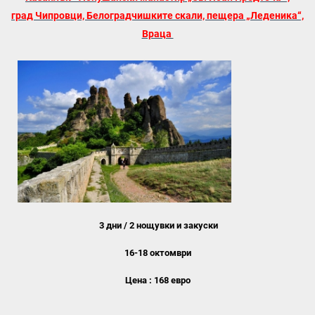
град Чипровци, Белоградчишките скали, пещера „Леденика“,
Враца
3 дни / 2 нощувки и закуски
16-18 октомври
Цена :
168 евро