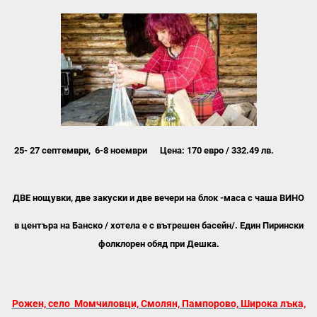
25- 27 септември, 6-8 ноември
Цена: 170 евро /
332.49 лв.
ДВЕ нощувки, две закуски и две вечери на блок -маса с чаша ВИНО
в центъра на Банско / хотела е с вътрешен басейн/. Един Пирински
фолклорен обяд при Дешка.
Рожен, село Момчиловци, Смолян, Пампорово, Широка лъка,