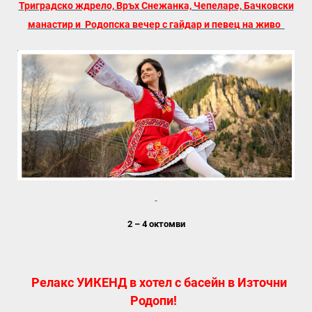
Триградско ждрело, Връх Снежанка, Чепеларе, Бачковски
манастир и Родопска вечер с гайдар и певец на живо
2 – 4 октомви
Релакс УИКЕНД в хотел с басейн в Източни
Родопи!