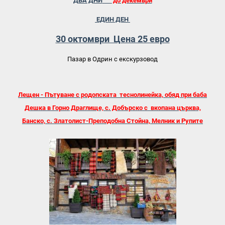
ДВА ДНИ
до декември
ЕДИН ДЕН
30 октомври Цена 25 евро
Пазар в Одрин с екскурзовод
Лещен - Пътуване с родопската теснолинейка, обяд при баба
Дешка в Горно Драглище, с. Добърско с вкопана църква,
Банско, с. Златолист-Преподобна Стойна, Мелник и Рупите