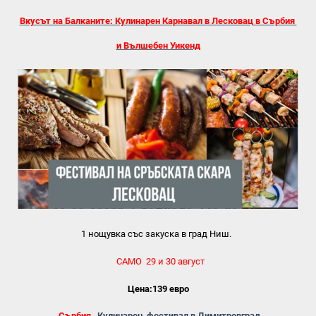
Вкусът на Балканите: Кулинарен Карнавал в Лесковац в Сърбия
и Вълшебен Уикенд
1 нощувка със закуска в град Ниш.
САМО 29 и 30 август
Цена:139 евро
Сърбия
Кулинарен фестивал в Димитровград