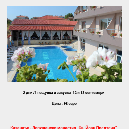
2 дни /1 нощувка и закуска
12 и 13 септември
Цена : 98 евро
Казанлък - Лопушански манастир „Св. Йоан Предтеча“ ,