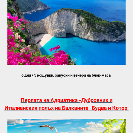
6 дни / 5 нощувки, закуски и вечери на блок-маса
Перлата на Адриатика -Дубровник и
Италианския полъх на Балканите -Будва и Котор