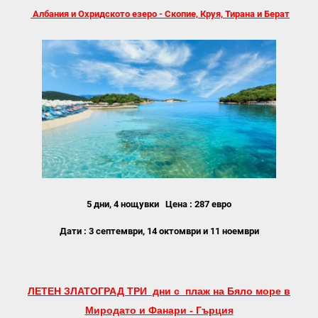
Албания и Охридското езеро - Скопие, Круя, Тирана и Берат
5 дни, 4 нощувки
Цена : 287 евро
Дати : 3 септември, 14 октомври и 11 ноември
ЛЕТЕ
Н ЗЛАТОГРАД ТРИ дни с плаж на Бяло море в
Миродато и Фанари - Гърция