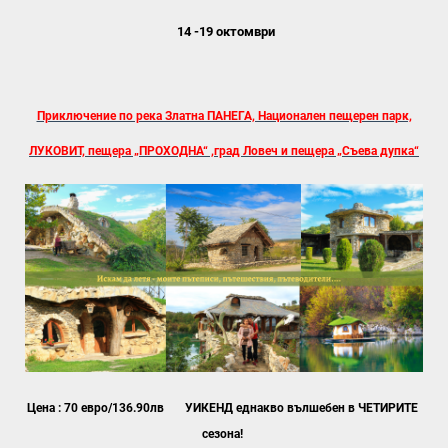
14 -19 октомври
Приключение по река Златна ПАНЕГА, Национален пещерен парк,
ЛУКОВИТ, пещера „ПРОХОДНА“ ,град Ловеч и пещера „Съева дупка“
Цена :
70
евро/136.90лв УИКЕНД еднакво вълшебен в ЧЕТИРИТЕ
сезона!