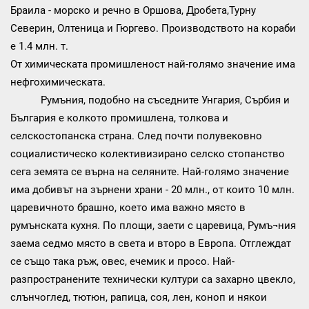
Браила - морско и речно в Оршова, Дробета,Турну
Северин, Олтеница и Гюргево. Производството на кораби
е 1.4 млн. т.
От химическата промишленост най-голямо значение има
нефгохимическата.
Румъния, подобно на съседните Унгария, Сърбия и
България е колкото промишлена, толкова и
селскостопанска страна. След почти полувековно
социалистическо колективизирано селско стопанство
сега земята се върна на селяните. Най-голямо значение
има добивът на зърнени храни - 20 млн., от които 10 млн.
царевичното брашно, което има важно място в
румънската кухня. По площи, заети с царевица, Румъ¬ния
заема седмо място в света и второ в Европа. Отглеждат
се също така ръж, овес, ечемик и просо. Най-
разпространените технически култури са захарно цвекло,
слънчоглед, тютюн, рапица, соя, лен, коноп и някои