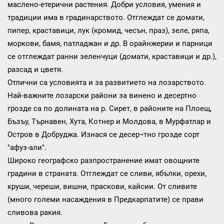
маслено-етерични растения. Добри условия, умения и
традиции има в градинарството. Отглеждат се домати,
пипер, краставици, лук (кромид, чесън, праз), зеле, ряпа,
моркови, бамя, патладжан и др. В орайнжерии и парници
се отглеждат ранни зеленчуци (домати, краставици и др.),
разсад и цветя.
Отлични са условията и за развитието на лозарството.
Най-важните лозарски райони за винено и десертно
грозде са по долината на р. Сирет, в районите на Плоещ,
Бъзъу, Търнавен, Хута, Котнер и Молдова, в Мурфатлар и
Остров в Добруджа. Изнася се десер¬тно грозде сорт
"афуз-али".
Широко географско разпространение имат овощните
градини в страната. Отглеждат се сливи, ябълки, орехи,
круши, череши, вишни, праскови, кайсии. От сливите
(много големи насаждения в Предкарпатите) се прави
сливова ракия.