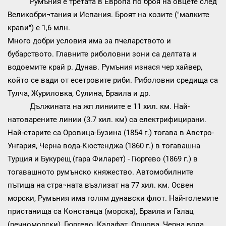
Румъния е третата в Европа по броя на овцете след
Великобри¬тания и Испания. Броят на козите ("малките
крави") е 1,6 млн.
Много добри условия има за пчеларството и
бубарството. Главните риболовни зони са делтата и
водоемите край р. Дунав. Румъния изнася чер хайвер,
който се вади от есетровите риби. Риболовни средища са
Тулча, Журиловка, Сулина, Браила и др.
Дължината на жп линиите е 11 хил. км. Най-
натоварените линии (3.7 хил. км) са електрифицирани.
Най-старите са Оровица-Бузина (1854 г.) тогава в Австро-
Унгария, Черна вода-Кюстенджа (1860 г.) в тогавашна
Турция и Букурещ (гара Филарет) - Гюргево (1869 г.) в
тогавашното румънско княжество. Автомобилните
пътища на стра¬ната възлизат на 77 хил. км. Освен
морски, Румъния има голям дунавски флот. Най-големите
пристанища са Констанца (морска), Браила и Галац
(речноморски), Гюргево, Калафат, Оршова, Черна вода.