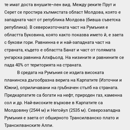
те имат доста внушите¬лен вид. Между реките Прут и
Серет се простира хълмистата област Молдова, която е
западната част от република Молдова (бивша съветска
република). В североизточната част на Румъния е
областта Буковина, която както показва името й, е заета
с букови гори. Равнинна е и най-западната част на
страната, където е областта Банат и част от голямата
унгарска равнина Алхфьолд. На низините и равнините се
пада 40% от територията на страната.
В средата на Румъния се издига високата
планинска дъгообразна верига на Карпатите (Източни и
Южни), оприличавани на гръбначен стълб на страната.
Предкарпатите са богати на нефт, природен газ, каменна
сол и др. Най-високите върхове в Карпатите са
Молдовяну (2544 м) и Негойул (2535 м). Северозападна
Румъния е заета от обширното Трансилванско плато и
Трансилванските Алпи.