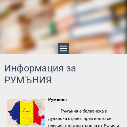
Информация за
РУМЪНИЯ
Румъния
Румъния е балканска и
дунавска страна, през която се
пресичат важни пътища от Русия и