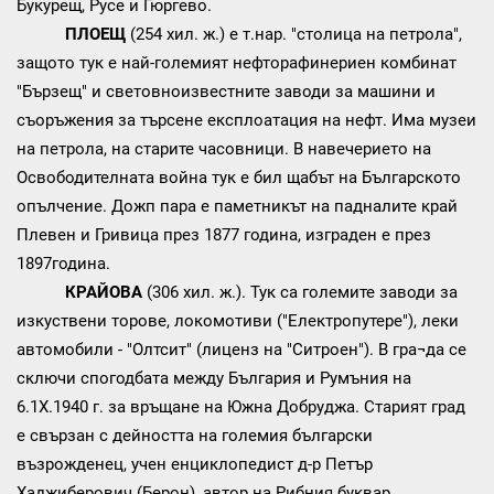
Букурещ, Русе и Гюргево.
ПЛОЕЩ
(254 хил. ж.) е т.нар. "столица на петрола",
защото тук е най-големият нефторафинериен комбинат
"Бързещ" и световноизвестните заводи за машини и
съоръжения за търсене експлоатация на нефт. Има музеи
на петрола, на старите часовници. В навечерието на
Освободителната война тук е бил щабът на Българското
опълчение. Дожп пара е паметникът на падналите край
Плевен и Гривица през 1877 година, изграден е през
1897година.
КРАЙОВА
(306 хил. ж.). Тук са големите заводи за
изкуствени торове, локомотиви ("Електропутере"), леки
автомобили - "Олтсит" (лиценз на "Ситроен"). В гра¬да се
сключи спогодбата между България и Румъния на
6.1Х.1940 г. за връщане на Южна Добруджа. Старият град
е свързан с дейността на големия български
възрожденец, учен енциклопедист д-р Петър
Хаджиберович (Берон), автор на Рибния буквар.