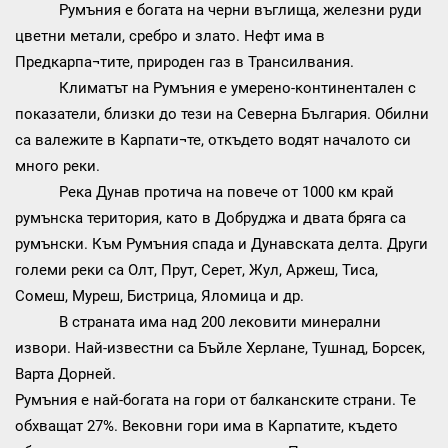
Румъния е богата на черни въглища, железни руди
цветни метали, сребро и злато. Нефт има в
Предкарпа¬тите, природен газ в Трансилвания.
Климатът на Румъния е умерено-континентален с
показатели, близки до тези на Северна България. Обилни
са валежите в Карпати¬те, откъдето водят началото си
много реки.
Река Дунав протича на повече от 1000 км край
румънска територия, като в Добруджа и двата бряга са
румънски. Към Румъния спада и Дунавската делта. Други
големи реки са Олт, Прут, Серет, Жул, Аржеш, Тиса,
Сомеш, Муреш, Бистрица, Яломица и др.
В страната има над 200 лековити минерални
извори. Най-известни са Бъйле Херлане, Тушнад, Борсек,
Варта Дорней.
Румъния е най-богата на гори от балканските страни. Те
обхващат 27%. Вековни гори има в Карпатите, където