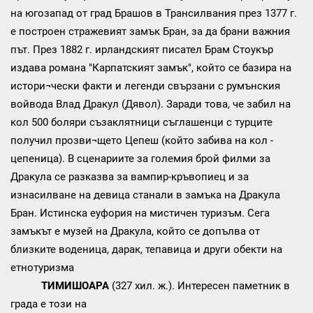
на югозапад от град Брашов в Трансилвания през 1377 г.
е построен стражевият замък Бран, за да брани важния
път. През 1882 г. ирландският писател Брам Стоукър
издава романа "Карпатският замък", който се базира на
истори¬чески факти и легенди свързани с румънския
войвода Влад Дракул (Дявол). Заради това, че забил на
кол 500 боляри съзаклятници съглашенци с турците
получил прозви¬щето Цепеш (който забива на кол -
цепеница). В сценариите за големия брой филми за
Дракула се разказва за вампир-кръвопиец и за
изнасилване на девица станали в замъка на Дракула
Бран. Истинска еуфория на мистичен туризъм. Сега
замъкът е музей на Дракула, който се допълва от
близките воденица, дарак, тепавица и други обекти на
етнотуризма
ТИМИШОАРА
(327 хил. ж.). Интересен паметник в
града е този на