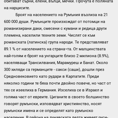
обитават сърни, елени, вълци, мечки. Прочута е поляната
на нарцисите.
Броят на населението на Румъния възлиза на 21
600 000 души. Румънците произхождат от потомци на
романизирани даки, смесени с кумани и редица други
племена, населили техните земи. Числят се към
романската (латинска) група народи. Те представляват
89.1 % от населението на страна¬та. От малцинствата
най-голям е броят на унгарците близо 2 милиона (8.9%),
населяващи Трансилвания, Марамуреш и Банат. Около
300 хиляди са германците - сакси (саши), дошли през
Средновековието като рудари в Карпатите. Преди
няколко години те бяха почти двойно повече, но част от
тях се изеелиха в Германия. Изселиха се в Израел и
голяма част от евреите. Циганите в своето болшинство
говорят румънски, изповядват християнство, носят
румънски имена и се определят като румънско
население. В района на дунавската делта живеят руси-