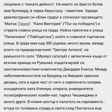
свързани с тяхната дейност. На името на Христо Ботев
има булевард, в парка Херъстръу - паметник. Заради
архитектурния си облик градът е спечелил прозвището
"Малък
Париж
". "Каля Виктория" ("Път на победата") е
старата главна улица на града. Нейна пресечка е улица
"Липискани" ("Лайпцигска"), която е главната търговска
улица. В града има над 300 църкви, много музеи, между
които са природонаучният "Григоре Антипа", на
румънското село "(Музеул сатулуй) с автентични къщи от
всички краища на Румъния, къщата-музей на
световноизвестния композитор Джордже Енеску. Между
забележителностите на Букурещ са бившият кралски
дворец, сега в една част от него е картинната галерия,
концертната зала Атенеум, операта, университети,
полиграфическият комби¬нат, паркът Чишмиджиу и
много други. В новия център е палатата на парламента -
втора по големина сграда в света след Пентагона във