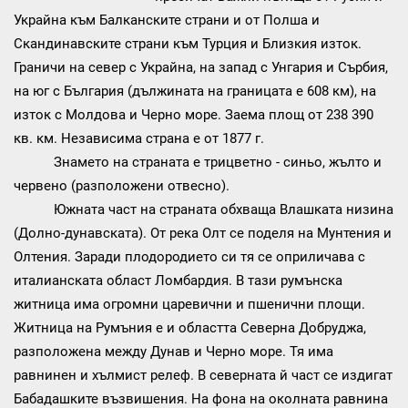
Украйна към Балканските страни и от Полша и
Скандинавските страни към Турция и Близкия изток.
Граничи на север с Украйна, на запад с Унгария и Сърбия,
на юг с България (дължината на границата е 608 км), на
изток с Молдова и Черно море. Заема площ от 238 390
кв. км. Независима страна е от 1877 г.
Знамето на страната е трицветно - синьо, жълто и
червено (разположени отвесно).
Южната част на страната обхваща Влашката низина
(Долно-дунавската). От река Олт се поделя на Мунтения и
Олтения. Заради плодородието си тя се оприличава с
италианската област Ломбардия. В тази румънска
житница има огромни царевични и пшенични площи.
Житница на Румъния е и областта Северна Добруджа,
разположена между Дунав и Черно море. Тя има
равнинен и хълмист релеф. В северната й част се издигат
Бабадашките възвишения. На фона на околната равнина