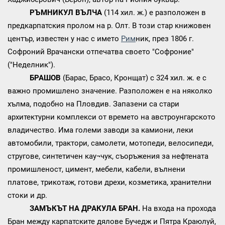
РЪМНИКУЛ ВЪЛЧА
(114 хил. ж.) е разположен в
предкарпатския пролом на р. Олт. В този стар книжовен
център, известен у нас с името
Рим
ник, през 1806 г.
Софроний Врачански отпечатва своето "Софроние"
("Неделник").
БРАШОВ
(Барас, Брасо, Кронщат) с 324 хил. ж. е с
важно промишлено значение. Разположен е на няколко
хълма, подобно на Пловдив. Запазени са стари
архитектурни комплекси от времето на австроунгарското
владичество. Има големи заводи за камиони, леки
автомобили, трактори, самолети, мотопеди, велосипеди,
стругове, синтетичен кау¬чук, съоръжения за нефтената
промишленост, цимент, мебели, кабели, вълнени
платове, трикотаж, готови дрехи, козметика, хранителни
стоки и др.
ЗАМЪКЪТ НА ДРАКУЛА БРАН.
На входа на прохода
Бран между карпатските дялове Бучедж и Пятра Краюлуй,