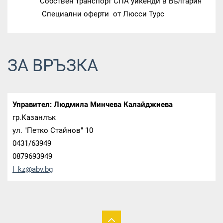
Собствен транспорт СПА уикенди в България
Специални оферти от Люсси Турс
ЗА ВРЪЗКА
Управител: Людмила Минчева Калайджиева
гр.Казанлък
ул. "Петко Стайнов" 10
0431/63949
0879693949
l_kz@abv
.bg