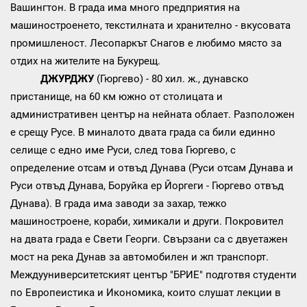
Вашингтон. В града има много предприятия на
машиностроенето, текстилната и хранително - вкусовата
промишленост. Лесопаркът Снагов е любимо място за
отдих на жителите на Букурещ.
ДЖУРДЖУ
(Гюргево) - 80 хил. ж., дунавско
пристанище, на 60 км южно от столицата и
административен център на нейната облает. Разположен
е срещу Русе. В миналото двата града са били единно
селище с едно име Руси, след това Гюргево, с
определение отсам и отвъд Дунава (Руси отсам Дунава и
Руси отвъд Дунава, Боруйка ер Йоргеги - Гюргево отвъд
Дунава). В града има заводи за захар, тежко
машиностроене, кораби, химикали и други. Покровител
на двата града е Свети Георги. Свързани са с двуетажен
мост на река Дунав за автомобилен и жп транспорт.
Междууниверситетският център "БРИЕ" подготвя студенти
по Европеистика и Икономика, които слушат лекции в