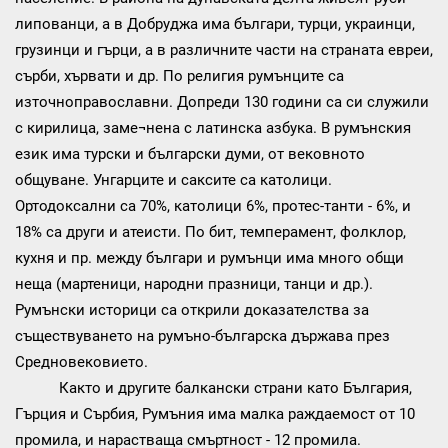
липованци, а в Добруджа има българи, турци, украинци,
грузинци и гърци, а в различните части на страната евреи,
сърби, хървати и др. По религия румънците са
източноправославни. Допреди 130 години са си служили
с кирилица, заме¬нена с латинска азбука. В румънския
език има турски и български думи, от вековното
общуване. Унгарците и саксите са католици.
Ортодоксални са 70%, католици 6%, протес-танти - 6%, и
18% са други и атеисти. По бит, темперамент, фолклор,
кухня и пр. между българи и румънци има много общи
неща (мартеници, народни празници, танци и др.).
Румънски историци са открили доказателства за
съществуването на румъно-българска държава през
Средновековието.
Както и другите балкански страни като България,
Гърция и Сърбия, Румъния има малка раждаемост от 10
промила, и нарастваща смъртност - 12 промила.