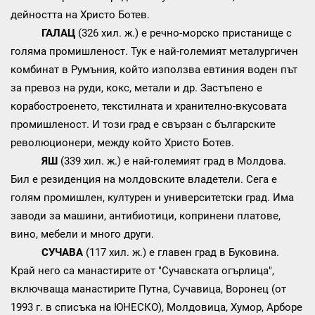
дейността на Христо Ботев.
ГАЛАЦ
(326 хил. ж.) е речно-морско пристанище с
голяма промишленост. Тук е най-големият металургичен
комбинат в Румъния, който използва евтиния воден път
за превоз на руди, кокс, метали и др. Застъпено е
корабостроенето, текстилната и хранително-вкусовата
промишленост. И този град е свързан с българските
революционери, между който Христо Ботев.
ЯШ
(339 хил. ж.) е най-големият град в Молдова.
Бил е резиденция на молдовските владетели. Сега е
голям промишлен, културен и университетски град. Има
заводи за машини, антибиотици, копринени платове,
вино, мебели и много други.
СУЧАВА
(117 хил. ж.) е главен град в Буковина.
Край него са манастирите от "Сучавската огърлица",
включваща манастирите Путна, Сучавица, Воронец (от
1993 г. в списъка на ЮНЕСКО), Молдовица, Хумор, Арборе