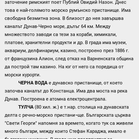
заточение римският поет Публий Овидий Назон. Днес
това е най-голямото морско румънско пристанище. Има
свободна безмитна зона. В близост до нея завършва
каналът Дунав-Черно море, дълъг 64 км. Между
множеството заводи са тези за кораби, химикали,
платове, хранителни продукти и др. В града има музеи,
аквариум, делфинариум, казино, построено през 1886 г.
от французина Алион, след отказ на Варненската община
да построй там казино. На юг от него са поредица от
морски курорти.
ЧЕРНА ВОДА
е дунавско пристанище, от което
започва каналът до Констанца. Има два моста на река
Дунав. Построена е атомна електроцентрала.
ТУЛЧА
(80 хил. ж.) е т.нар. столица на дунавската
делта с речно-морско пристани¬ще. Българската църква
"Свети Георги" напомня за времето, когато тук са живели
много българи, между които Стефан Караджа, имало е