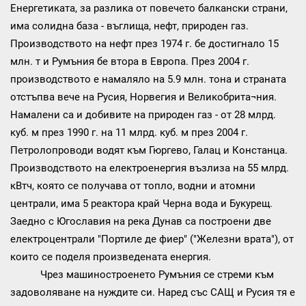
Енергетиката, за разлика от повечето балкански страни,
има солидна база - въглища, нефт, природен газ.
Производството на нефт през 1974 г. бе достигнало 15
млн. т и Румъния бе втора в Европа. През 2004 г.
производството е намаляло на 5.9 млн. тона и страната
отстъпва вече на Русия, Норвегия и Великобрита¬ния.
Намалени са и добивите на природен газ - от 28 млрд.
куб. м през 1990 г. на 11 млрд. куб. м през 2004 г.
Петролопроводи водят към Гюргево, Галац и Констанца.
Производството на електроенергия възлиза на 55 млрд.
кВтч, която се получава от топло, водни и атомни
централи, има 5 реактора край Черна вода и Букурещ.
Заедно с Югославия на река Дунав са построени две
електроцентрали "Портиле де фиер" ("Железни врата"), от
които се поделя произведената енергия.
Чрез машиностроенето Румъния се стреми към
задоволяване на нуждите си. Наред със САЩ и Русия тя е