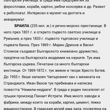
български училища. В града има предприятия за
феросплави, кораби, картон, рибни консерви и др. Развит
е риболовът. Интересен е музеят на делтата и
аквариумът.
БРАИЛА
(235 хил. ж.) е речно-морско пристанище. В
него през 1831 г. е открито първото светско училище в
Румъния, а през 1833 г. първото търговско училище и
първата банка. През 1869 г. Марин Дринов и Васил
Стоянов създават Българското книжовно дружество,
предтеча на Българската академия на науките. Тук има
българска църква. Печатани са много български
вестници. От 1869-1872 г. тук живее и твори Христо Ботев.
До 1955 г. беше запазен Чапъровият хан с механата на
Странджата. Иван Вазов тук пребивава и написва
повестта "Немили-недраги". В града е роден писателят от
гръцки произход Панаит Истрати. Има много заводи и
фабрики, между които за кораби, хартия, цимент, тежко
машиностроене. В градския музей има зала, посветена на