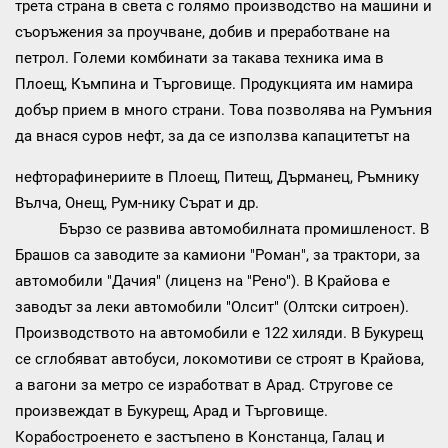
трета страна в света с голямо производство на машини и
съоръжения за проучване, добив и преработване на
петрол. Големи комбинати за такава техника има в
Плоещ, Къмпина и Търговище. Продукцията им намира
добър прием в много страни. Това позволява на Румъния
да внася суров нефт, за да се използва капацитетът на
нефторафинериите в Плоещ, Питещ, Дърманец, Ръмнику
Вълча, Онещ, Рум-нику Сърат и др.
Бързо се развива автомобилната промишленост. В
Брашов са заводите за камиони "Роман", за трактори, за
автомобили "Дачия" (лиценз на "Рено"). В Крайова е
заводът за леки автомобили "Олсит" (Олтски ситроен).
Производството на автомобили е 122 хиляди. В Букурещ
се сглобяват автобуси, локомотиви се строят в Крайова,
а вагони за метро се изработват в Арад. Стругове се
произвеждат в Букурещ, Арад и Търговище.
Корабостроенето е застъпено в Констанца, Галац и