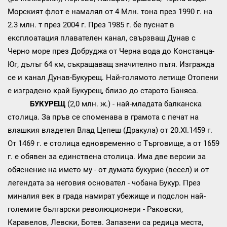
Морският флот е намалял от 4 Млн. тона през 1990 г. на
2.3 млн. т през 2004 г. През 1985 г. бе пуснат в
експлоатация плавателен канал, свързващ Дунав с
Черно море през Добруджа от Черна вода до Констанца-
Юг, дълъг 64 км, съкращаващ значително пътя. Изгражда
се и канал Дунав-Букурещ. Най-голямото летище Отопени
е изградено край Букурещ, близо до старото Баняса.
БУКУРЕЩ
(2,0 млн. ж.) - най-младата балканска
столица. За пръв се споменава в грамота с печат на
влашкия владетел Влад Цепеш (Дракула) от 20.ХI.1459 г.
От 1469 г. е столица едновременно с Търговище, а от 1659
г. е обявен за единствена столица. Има две версии за
обяснение на името му - от думата букурие (весел) и от
легендата за неговия основател - чобана Букур. През
миналия век в града намират убежище и подслон най-
големите български революционери - Раковски,
Каравелов, Левски, Ботев. Запазени са редица места,