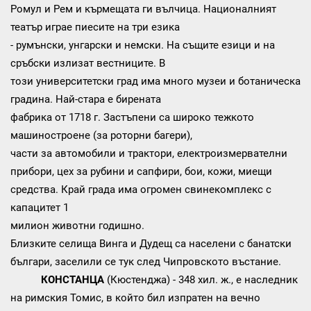
Ромул и Рем и кърмещата ги вълчица. Националният
театър играе пиесите на три езика
- румънски, унгарски и немски. На същите езици и на
сръбски излизат вестниците. В
този университетски град има много музеи и ботаническа
градина. Най-стара е бирената
фабрика от 1718 г. Застъпени са широко тежкото
машиностроене (за роторни багери),
части за автомобили и трактори, електроизмервателни
прибори, цех за рубини и сапфири, бои, кожи, миещи
средства. Край града има огромен свинекомплекс с
капацитет 1
милион животни годишно.
Близките селища Винга и Дудещ са населени с банатски
българи, заселили се тук след Чипровското въстание.
КОНСТАНЦА
(Кюстенджа) - 348 хил. ж., е наследник
на римския Томис, в който бил изпратен на вечно