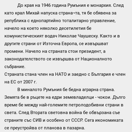
До края на 1946 година Румъния е монархия. След
като крал Михай напуска страна¬та, тя бе обявена за
република с еднопартийно тоталитарно управление,
начело на което няколко десетилетия бе
комунистическият водач Николае Чаушеску. Както и в
другите страни от Източна Европа, се извършват
промени. Начело на страната стои президент, а
законодателството се извършва от Националното
събрание.
Страната стана член на НАТО и заедно с България е член
на ЕС от 2007 г.
В миналото Румъния бе бедна аграрна страна.
Земята бе в ръцете на едри земевладелци - чокои. Дълго
време бе между най-големите петролодобивни страни в
света. След Втората световна война бе обвързана съе
страните със СИВ и особено от СССР. Сега икономиката
се преустройва от планова в пазарна.