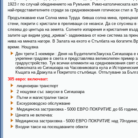
1923 г по случай обединението на Румъния. Римо-католическата кат
най-представителните сгради за средновековния готически стил в Т
Продължаване към Солна мина Турда бивша солна мина, превърнат
стени, покрити с кристали в преливащи се нюанси. Да се спуснеш в 
слезеш до центъра на земята. Солните изпарения и кристалния въз
залите ще видим уред „кривак“- задвижвана от коне система за прен
нива на мината нагоре. В Залата на ехото е Стълбата на богатите.
време. Нощувка
Ден трети:1 ноември : Деня на БудителитеЗакуска.Сигишоара е 
укрепени градове в света и представлява великолепен пример 
градоустройство. Тук всички елементи на средновековния свят 
обиколката из Сигишоара на Часовниковата кула и Историческия
Къщата на Дракула и Покритото стълбище. Отпътуване за Бълг
305 евро: включват:
лицензиран транспорт
2 нощувки със закуски в Сигишоара
Пътни и магистрални такси
Екскурзоводско обслужване
Медицинска застраховка - 5000 ЕВРО ПОКРИТИЕ до 65 години,
Цената не включва:
Медицинска застраховка - 5000 ЕВРО ПОКРИТИЕ над 70години;
Входни такси на посещаваните обекти