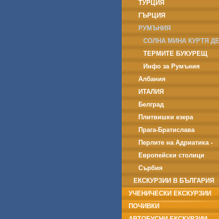
ТУРЦИЯ
ГЪРЦИЯ
РУМЪНИЯ
СОЛНА МИНА КУРТЯ Д
АРДЖЕШ
ТЕРМИТЕ БУКУРЕЩ
Инфо за Румъния
Албания
ИТАЛИЯ
Белград
Плитвишки езера
Прага-Братислава
-Дрезден
Перлите на Адриатика -
Дубровник
Европейски столици
Сърбия
ЕКСКУРЗИИ В БЪЛГАРИЯ
УЧЕНИЧЕСКИ ЕКСКУРЗИИ
ПОЧИВКИ
АВТОБУСНИ ЕКСКУРЗИИ