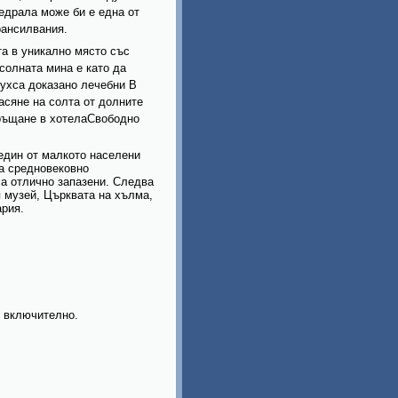
едрала може би е една от
рансилвания.
а в уникално място със
солната мина е като да
духса доказано лечебни В
асяне на солта от долните
Връщане в хотелаСвободно
един от малкото населени
за средновековно
са отлично запазени. Следва
 музей, Църквата на хълма,
ария.
 включително.