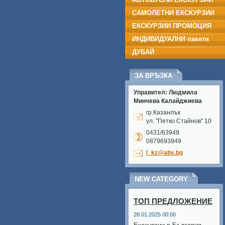
САМОЛЕТНИ ЕКСКУРЗИИ
ЕКСКУРЗИИ ПРОМОЦИЯ
ИНДИВИДУАЛНИ пакети
ДУБАЙ
ЗА ВРЪЗКА
Управител: Людмила
Минчева Калайджиева
гр.Казанлък
ул. "Петко Стайнов" 10
0431/63949
0879693949
l_kz@abv
.bg
NEW CATEGORY
ТОП ПРЕДЛОЖЕНИЕ
28.01.2025 00:00