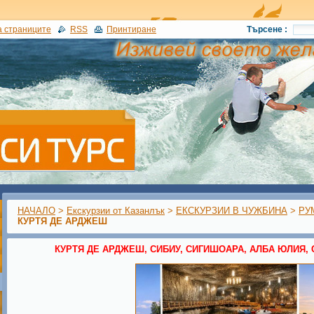
а страниците
RSS
Принтиране
Търсене :
НАЧАЛО
>
Екскурзии от Казанлък
>
ЕКСКУРЗИИ В ЧУЖБИНА
>
РУ
КУРТЯ ДЕ АРДЖЕШ
КУРТЯ ДЕ АРДЖЕШ, СИБИУ, СИГИШОАРА, АЛБА ЮЛИЯ,