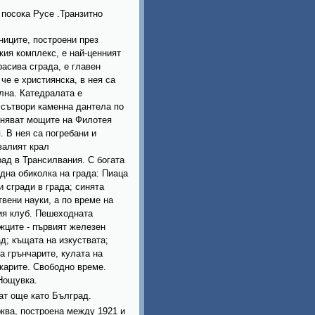
в посока Русе .Транзитно
ниците, построени през
кия комплекс, е най-ценният
асива сграда, е главен
че е християнска, в нея са
лна. Катедралата е
 сътвори каменна дантела по
раняват мощите на Филотея
. В нея са погребани и
валият крал
ад в Трансилвания. С богата
одна обиколка на града: Пиаца
 сгради в града; синята
вени науки, а по време на
ния клуб. Пешеходната
жците - първият железен
ад; къщата на изкуствата;
а грънчарите, кулата на
жарите. Свободно време.
Нощувка.
ат още като Бълград.
ква, построена между 1921 и