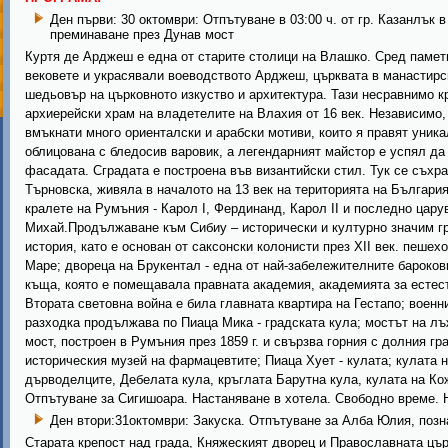
Ден първи: 30 октомври: Отпътуване в 03:00 ч. от гр. Казанлък 
преминаване през Дунав мост
Куртя де Арджеш е една от старите столици на Влашко. Сред памет
вековете и украсявали воеводството Арджеш, църквата в манастирс
шедьовър на църковното изкуство и архитектура. Тази несравнимо кр
архиерейски храм на владетелите на Влахия от 16 век. Независимо, 
вмъкнати много ориенталски и арабски мотиви, които я правят уника
облицована с бледосив варовик, а легендарният майстор е успял да
фасадата. Сградата е построена във византийски стил. Тук се съх
Търновска, живяла в началото на 13 век на територията на България
кралете на Румъния - Карол І, Фердинанд, Карол ІІ и последно цару
Михай.Продължаване към Сибиу – исторически и културно значим гр
история, като е основан от саксонски колонисти през XII век. пешех
Маре; двореца на Брукентал - една от най-забележителните барокови
къща, която е помещавала правната академия, академията за естест
Втората световна война е била главната квартира на Гестапо; воен
разходка продължава по Пиаца Мика - градската кула; мостът на лъ
мост, построен в Румъния през 1859 г. и свързва горния с долния гр
историческия музей на фармацевтите; Пиаца Хует - кулата; кулата н
дърводелците, Дебелата кула, кръглата Барутна кула, кулата на Ко
Отпътуване за Сигишоара. Настаняване в хотела. Свободно време. 
Ден втори:31октомври: Закуска. Отпътуване за Алба Юлия, позн
Старата крепост над града, Княжеският дворец и Православната цър