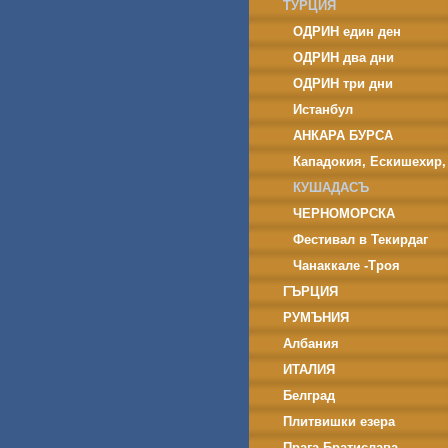
ТУРЦИЯ
ОДРИН един ден
ОДРИН два дни
ОДРИН три дни
Истанбул
АНКАРА БУРСА
Кападокия, Ескишехир,
Бурса
КУШАДАСЪ
ЧЕРНОМОРСКА
ТУРЦИЯ
Фестивал в Текирдаг
Чанаккале -Троя
ГЪРЦИЯ
РУМЪНИЯ
Албания
ИТАЛИЯ
Белград
Плитвишки езера
Прага-Братислава