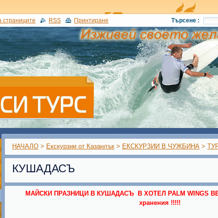
а страниците
RSS
Принтиране
Търсене :
НАЧАЛО
>
Екскурзии от Казанлък
>
ЕКСКУРЗИИ В ЧУЖБИНА
>
ТУ
КУШАДАСЪ
МАЙСКИ ПРАЗНИЦИ В КУШАДАСЪ В ХОТЕЛ PALM WINGS BE
хранения !!!!!