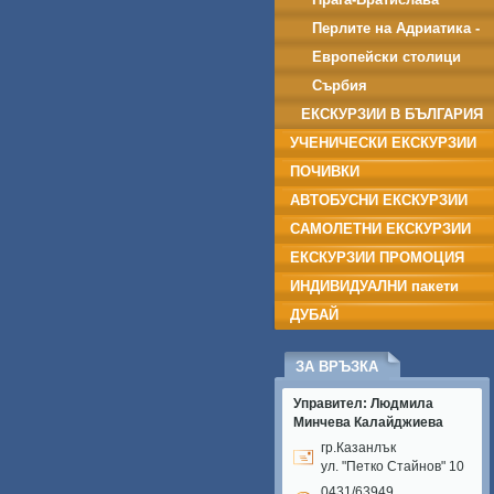
-Дрезден
Перлите на Адриатика -
Дубровник
Европейски столици
Сърбия
ЕКСКУРЗИИ В БЪЛГАРИЯ
УЧЕНИЧЕСКИ ЕКСКУРЗИИ
ПОЧИВКИ
АВТОБУСНИ ЕКСКУРЗИИ
САМОЛЕТНИ ЕКСКУРЗИИ
ЕКСКУРЗИИ ПРОМОЦИЯ
ИНДИВИДУАЛНИ пакети
ДУБАЙ
ЗА ВРЪЗКА
Управител: Людмила
Минчева Калайджиева
гр.Казанлък
ул. "Петко Стайнов" 10
0431/63949